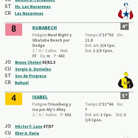
ST
Hs. Las Nazarenas
CR
Las Nazarenas
4º
KUBABECH
8
Pedigree:
Meal Night y
Tiempo:
1'11''50
Div:
Ubatuba Beach por
11.8
Dodge
Dist. ant.:
3/4 Cpo.
Z /
H /
5 años
Med:
Dist.:
2 1/4 Cpos.
FF
Eq:
m
P:
482
JO
Bruno Cheleri
55/52.3
CU
Sergio G. Dorneles
ST
Soy de Progreso
CR
Nahuel
5º
ISABEL
4
Pedigree:
Trinniberg y
Tiempo:
1'11''66
Div:
Isa por Aly's Alley
7
Z /
H /
4 años
P:
502
Dist. ant.:
1 Cpo.
Dist.:
3
1/4 Cpos.
JO
Héctor F. Lazo
57/57
CU
Eber A. Ilaria