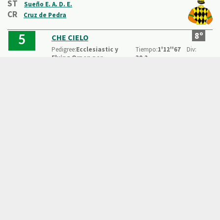
ST
Sueño E. A. D. E.
CR
Cruz de Pedra
8º
CHE CIELO
5
Pedigree:
Ecclesiastic y
Tiempo:
1'12''67
Div:
Flying Orpen por
30.2
Orpen
Dist. ant.:
3/4 Cpo.
Z /
H /
4 años
Med:
Dist.:
9 Cpos.
FB
P:
456
JO
Mario H. González
57/57
CU
Amado A. Leites
ST
Las Abuelas
CR
Bellevue
9º
WARDIANA DOR
2
Pedigree:
Mogador y
Tiempo:
1'12''89
Div:
Warsaw por Lode
29.9
Z /
H /
4 años
Eq:
c
P:
Dist. ant.:
1 1/4 Cpo.
440
Dist.:
10 1/4 Cpos.
JO
Juan L. De Leivas
57/57
CU
Angel E. Barbosa
ST
La Bohemia