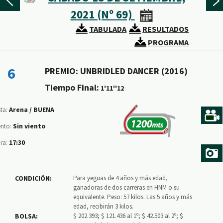
2021 (Nº 69)
TABULADA
RESULTADOS
PROGRAMA
6
PREMIO: UNBRIDLED DANCER (2016)
Tiempo Final:
1'11''12
Arena /
BUENA
sta:
Sin viento
ento:
17:30
ra:
CONDICIÓN:
Para yeguas de 4 años y más edad,
ganadoras de dos carreras en HNM o su
equivalente. Peso: 57 kilos. Las 5 años y más
edad, recibirán 3 kilos.
BOLSA:
$ 202.393; $ 121.436 al 1º; $ 42.503 al 2º; $