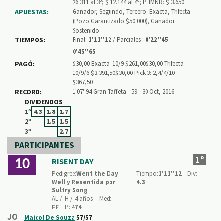
26.311 al 3º; $ 12.144 al 4º; PHMNR: $ 3.650
APUESTAS:
Ganador, Segundo, Tercero, Exacta, Trifecta
(Pozo Garantizado $50.000), Ganador
Sostenido
TIEMPOS:
Final:
1'11''12
/ Parciales :
0'22''45
0'45''65
PAGÓ:
$30,00 Exacta: 10/9 $261,00$30,00 Trifecta:
10/9/6 $3.391,50$30,00 Pick 3: 2,4/4/10
$367,50
RECORD:
1'07''94 Gran Taffeta - 59 - 30 Oct, 2016
DIVIDENDOS
1º
4.3
1.8
1.7
2º
1.5
1.5
3º
2.7
PARTICIPANTES
1º
RISENT DAY
10
Pedigree:
Went the Day
Tiempo:
1'11''12
Div:
Well y Resentida por
4.3
Sultry Song
AL /
H /
4 años
Med:
FF
P:
474
JO
Maicol De Souza
57/57