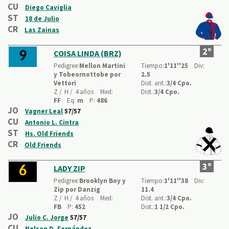
CU
Diego Caviglia
ST
18 de Julio
CR
Las Zainas
2º
COISA LINDA (BRZ)
9
Pedigree:
Mellon Martini
Tiempo:
1'11''25
Div:
y Tobeornottobe por
2.5
Vettori
Dist. ant.:
3/4 Cpo.
Z /
H /
4 años
Med:
Dist.:
3/4 Cpo.
FF
Eq:
m
P:
486
JO
Vagner Leal
57/57
CU
Antonio L. Cintra
ST
Hs. Old Friends
CR
Old Friends
3º
LADY ZIP
6
Pedigree:
Brooklyn Boy y
Tiempo:
1'11''38
Div:
Zip por Danzig
11.4
Z /
H /
4 años
Med:
Dist. ant.:
3/4 Cpo.
FB
P:
452
Dist.:
1 1/2 Cpo.
JO
Julio C. Jorge
57/57
CU
Nelson D. Fernández