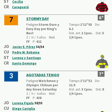
ST
Cecilia
CR
Caraguatá
6º
STORMY DAY
7
Pedigree:
Storm Duro y
Tiempo:
1'12''03
Div:
Easy Day por King's
6.1
Best
Dist. ant.:
2 Cpos.
Dist.:
5
Z /
H /
5 años
Med:
1/4 Cpos.
FF
P:
422
JO
Javier E. Pérez
54/54
CU
Pedro M. Robaina
ST
Lorena y Santiago
CR
Santo Domingo
7º
AGOTADAS TENGO
3
Pedigree:
Watchmon y
Tiempo:
1'12''52
Div:
Olympic Chilean por
22.9
Any Given Saturday
Dist. ant.:
3 Cpos.
Dist.:
8
Z /
H /
4 años
Med:
1/4 Cpos.
FF
P:
438
JO
Lorena Figalo
58/55
CU
Diego Caviglia