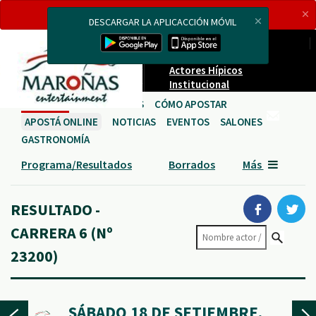
ESTAMOS
TRANSMITIENDO EN VIVO
AHORA
DESCARGAR LA APLICACCIÓN MÓVIL
Carreras en vivo
Proveedores
Actores Hípicos
Institucional
CARRERAS
HIPÓDROMOS
CÓMO APOSTAR
APOSTÁ ONLINE
NOTICIAS
EVENTOS
SALONES
GASTRONOMÍA
Programa/Resultados
Borrados
Más
RESULTADO -
CARRERA 6 (Nº
23200)
SÁBADO 18 DE SETIEMBRE,