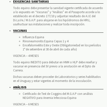
EXIGENCIAS SANITARIAS
Todo equino debe presentar la sanidad vigente certificada de acuerdo
a lo expuesto en “Vacunas” y “Análisis” en el Pasaporte acorde a lo
establecido en el decreto 177/10 y adjuntar resultado de A.I.E del
Di.La.Ve./ M.G.A.P. para alojarse en los hipódromos de HRU,
usufructuar sus instalaciones y realizar toda inscripción.
VACUNAS
Influenza Equina
Rinoneumonitis Equina Cepas 1 y 4
Encefalomielitis Este y Oeste (Obligatoriedad en los períodos
1° de setiembre al 30 de abril de cada año)
VIGENCIA – 4 MESES
Todo equino INEDITO para debutar en HNM o HLP debe reseñar y
vacunar en presencia del SV previo a la anotación en el Dpto de
Carrera.
Dichas vacunas deben proceder de Laboratorios y series habilitados
en el Uruguay y estar vigentes al momento de la inoculación.
ANÁLISIS
Certificado de Test de Coggins del M.G.A.P con análisis
NEGATIVO para Anemia Infecciosa Equina
VIGENCIA – 6 MESES