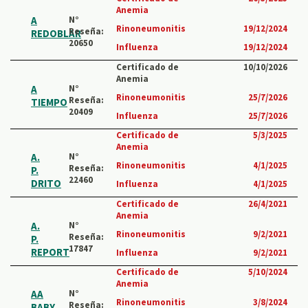
Anemia
A
N°
Rinoneumonitis
19/12/2024
Reseña:
REDOBLAR
20650
Influenza
19/12/2024
Certificado de
10/10/2026
Anemia
A
N°
Rinoneumonitis
25/7/2026
Reseña:
TIEMPO
20409
Influenza
25/7/2026
Certificado de
5/3/2025
Anemia
A.
N°
Rinoneumonitis
4/1/2025
Reseña:
P.
22460
DRITO
Influenza
4/1/2025
Certificado de
26/4/2021
Anemia
A.
N°
Rinoneumonitis
9/2/2021
Reseña:
P.
17847
REPORT
Influenza
9/2/2021
Certificado de
5/10/2024
Anemia
AA
N°
Rinoneumonitis
3/8/2024
Reseña:
BABY