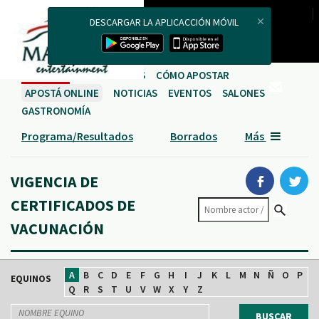
Carreras en vivo
DESCARGAR LA APLICACCIÓN MÓVIL
Proveedores
Actores Hípicos
Institucional
CARRERAS
HIPÓDROMOS
CÓMO APOSTAR
APOSTÁ ONLINE
NOTICIAS
EVENTOS
SALONES
GASTRONOMÍA
Programa/Resultados
Borrados
Más
VIGENCIA DE
CERTIFICADOS DE
VACUNACIÓN
A
B
C
D
E
F
G
H
I
J
K
L
M
N
Ñ
O
P
EQUINOS
Q
R
S
T
U
V
W
X
Y
Z