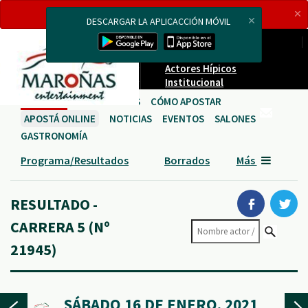
ESTAMOS
TRANSMITIENDO EN VIVO
AHORA
DESCARGAR LA APLICACCIÓN MÓVIL
Carreras en vivo
Proveedores
Actores Hípicos
Institucional
CARRERAS
HIPÓDROMOS
CÓMO APOSTAR
APOSTÁ ONLINE
NOTICIAS
EVENTOS
SALONES
GASTRONOMÍA
Programa/Resultados
Borrados
Más
RESULTADO -
CARRERA 5 (Nº
21945)
SÁBADO 16 DE ENERO, 2021