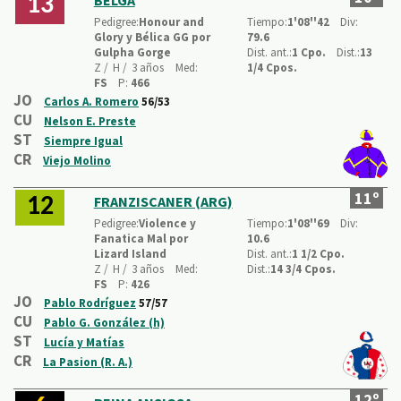
13
Pedigree:
Honour and
Tiempo:
1'08''42
Div:
Glory y Bélica GG por
79.6
Gulpha Gorge
Dist. ant.:
1 Cpo.
Dist.:
13
Z /
H /
3 años
Med:
1/4 Cpos.
FS
P:
466
JO
Carlos A. Romero
56/53
CU
Nelson E. Preste
ST
Siempre Igual
CR
Viejo Molino
11º
FRANZISCANER (ARG)
12
Pedigree:
Violence y
Tiempo:
1'08''69
Div:
Fanatica Mal por
10.6
Lizard Island
Dist. ant.:
1 1/2 Cpo.
Z /
H /
3 años
Med:
Dist.:
14 3/4 Cpos.
FS
P:
426
JO
Pablo Rodríguez
57/57
CU
Pablo G. González (h)
ST
Lucía y Matías
CR
La Pasion (R. A.)
12º