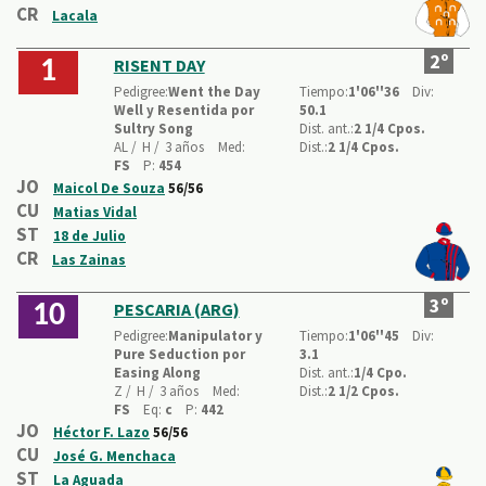
CR
Lacala
2º
RISENT DAY
1
Pedigree:
Went the Day
Tiempo:
1'06''36
Div:
Well y Resentida por
50.1
Sultry Song
Dist. ant.:
2 1/4 Cpos.
AL /
H /
3 años
Med:
Dist.:
2 1/4 Cpos.
FS
P:
454
JO
Maicol De Souza
56/56
CU
Matias Vidal
ST
18 de Julio
CR
Las Zainas
3º
PESCARIA (ARG)
10
Pedigree:
Manipulator y
Tiempo:
1'06''45
Div:
Pure Seduction por
3.1
Easing Along
Dist. ant.:
1/4 Cpo.
Z /
H /
3 años
Med:
Dist.:
2 1/2 Cpos.
FS
Eq:
c
P:
442
JO
Héctor F. Lazo
56/56
CU
José G. Menchaca
ST
La Aguada