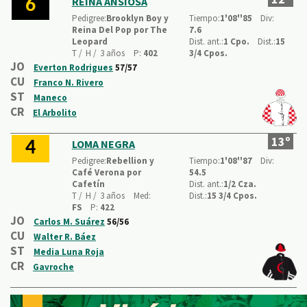
REINA ANSIOSA
6
Pedigree:
Brooklyn Boy y
Tiempo:
1'08''85
Div:
Reina Del Pop por The
7.6
Leopard
Dist. ant.:
1 Cpo.
Dist.:
15
T /
H /
3 años
P:
402
3/4 Cpos.
JO
Everton Rodrigues
57/57
CU
Franco N. Rivero
ST
Maneco
CR
El Arbolito
13º
LOMA NEGRA
4
Pedigree:
Rebellion y
Tiempo:
1'08''87
Div:
Café Verona por
54.5
Cafetín
Dist. ant.:
1/2 Cza.
T /
H /
3 años
Med:
Dist.:
15 3/4 Cpos.
FS
P:
422
JO
Carlos M. Suárez
56/56
CU
Walter R. Báez
ST
Media Luna Roja
CR
Gavroche