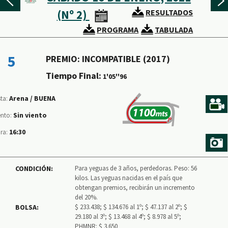
(Nº 2)
RESULTADOS
PROGRAMA
TABULADA
5
PREMIO: INCOMPATIBLE (2017)
Tiempo Final:
1'05''96
Arena /
BUENA
sta:
Sin viento
ento:
16:30
ra:
CONDICIÓN:
Para yeguas de 3 años, perdedoras. Peso: 56
kilos. Las yeguas nacidas en el país que
obtengan premios, recibirán un incremento
del 20%.
BOLSA:
$ 233.438; $ 134.676 al 1º; $ 47.137 al 2º; $
29.180 al 3º; $ 13.468 al 4º; $ 8.978 al 5º;
PHMNR: $ 3.650