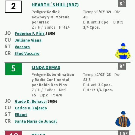
8º
HEARTH´S HILL (BRZ)
2
Pedigree:
Kodiak
Tiempo:
1'07''69
Div:
Kowboy y Mi Morena
40
por Artax
Dist. ant.:
1 Cpo.
Dist.:
9
Z /
H /
3 años
P:
424
1/4 Cpos.
JO
Federico F. Píriz
56/56
CU
Julliano Viana
ST
Vaccaro
CR
Stud Vaccaro
9º
LINDA DEMAS
5
Pedigree:
Subordination
Tiempo:
1'08''23
Div:
y Radio Continental
83.5
por Robin Des Pins
Dist. ant.:
3 Cpos.
Z /
H /
3 años
Med:
Dist.:
12 1/4 Cpos.
FS
Eq:
c
P:
470
JO
Guido D. Bonacci
56/56
CU
Carlos D. Fajardo
ST
Ellauri
CR
Santa Maria de Juncal
10º
BELGA