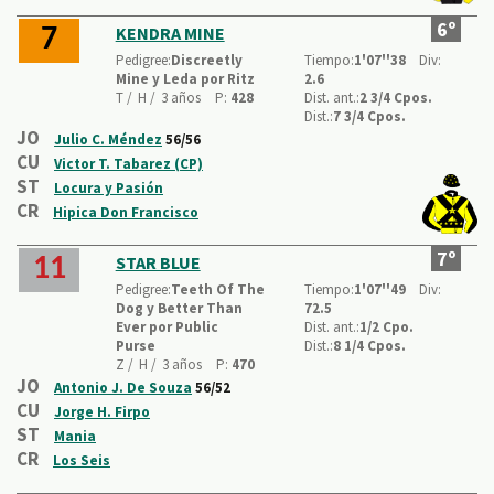
6º
KENDRA MINE
7
Pedigree:
Discreetly
Tiempo:
1'07''38
Div:
Mine y Leda por Ritz
2.6
T /
H /
3 años
P:
428
Dist. ant.:
2 3/4 Cpos.
Dist.:
7 3/4 Cpos.
JO
Julio C. Méndez
56/56
CU
Victor T. Tabarez (CP)
ST
Locura y Pasión
CR
Hipica Don Francisco
7º
STAR BLUE
11
Pedigree:
Teeth Of The
Tiempo:
1'07''49
Div:
Dog y Better Than
72.5
Ever por Public
Dist. ant.:
1/2 Cpo.
Purse
Dist.:
8 1/4 Cpos.
Z /
H /
3 años
P:
470
JO
Antonio J. De Souza
56/52
CU
Jorge H. Firpo
ST
Mania
CR
Los Seis