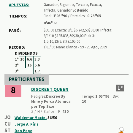
APUESTAS:
Ganador, Segundo, Tercero, Exacta,
Trifecta, Ganador Sostenido
TIEMPOS:
Final:
1'05''96
/ Parciales :
0'23''05
0'46''63
PAGÓ:
$30,00 Exacta: 8/1 $6.742,50$30,00 Trifecta:
8/1/10 $135.835,50$30,00 Pick 3:
1,5,10,12/2/8 $3.105,00
RECORD:
1'01''96 Mano Blanca - 59 - 29 Ago, 2009
DIVIDENDOS
1º
10
6.6
3.3
2º
16
5.6
3º
1.7
PARTICIPANTES
1º
DISCREET QUEEN
8
Pedigree:
Discreetly
Tiempo:
1'05''96
Div:
Mine y Forca Atomica
10
por Top Size
Z /
H /
3 años
P:
430
JO
Waldemar Maciel
56/56
CU
Jorge A. Píriz
ST
Don Pepe