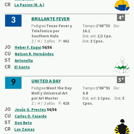
CR
La Pasion (R. A.)
4º
BRILLANTE FEVER
3
Pedigree:
Texas Fever y
Tiempo:
1'06''55
Div:
Telefonica por
16.2
Southern Halo
Dist. ant.:
1/2 Cpo.
Z /
H /
3 años
P:
462
Dist.:
3 Cpos.
JO
Heber F. Eugui
56/56
CU
Nelson R. Hernández
ST
Antonella
CR
El Santo
5º
UNITED A DAY
9
Pedigree:
Went the Day
Tiempo:
1'06''91
Div:
Well y Universal Art
4.8
por Art Master
Dist. ant.:
2 Cpos.
Dist.:
5
Z /
H /
3 años
P:
428
Cpos.
JO
Jesús G. Prestes
56/56
CU
Carlos D. Fajardo
ST
Don Beto
CR
Las Zainas