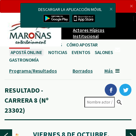
ESTAMOS
TRANSMITIENDO EN VIVO
AHORA
DESCARGAR LA APLICACCIÓN MÓVIL
Carreras en vivo
Proveedores
Actores Hípicos
Institucional
CARRERAS
HIPÓDROMOS
CÓMO APOSTAR
APOSTÁ ONLINE
NOTICIAS
EVENTOS
SALONES
GASTRONOMÍA
Programa/Resultados
Borrados
Más
RESULTADO -
CARRERA 8 (Nº
23302)
VIERNES 8 DE OCTUBRE,