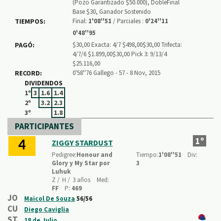
(Pozo Garantizado $50.000), DobleFinal
Base $30, Ganador Sostenido
TIEMPOS:
Final:
1'08''51
/ Parciales :
0'24''11
0'48''95
PAGÓ:
$30,00 Exacta: 4/7 $498,00$30,00 Trifecta:
4/7/6 $1.899,00$30,00 Pick 3: 9/13/4
$25.116,00
RECORD:
0'58''76 Gallego - 57 - 8 Nov, 2015
DIVIDENDOS
1º
3
1.6
1.4
2º
3.2
2.3
3º
1.8
PARTICIPANTES
1º
ZIGGY STARDUST
4
Pedigree:
Honour and
Tiempo:
1'08''51
Div:
Glory y My Star por
3
Luhuk
Z /
H /
3 años
Med:
FF
P:
469
JO
Maicol De Souza
56/56
CU
Diego Caviglia
ST
18 de Julio