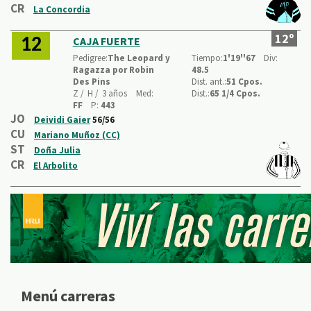
CR
La Concordia
12º
CAJA FUERTE
12
Pedigree:
The Leopard y
Tiempo:
1'19''67
Div:
Ragazza por Robin
48.5
Des Pins
Dist. ant.:
51 Cpos.
Z /
H /
3 años
Med:
Dist.:
65 1/4 Cpos.
FF
P:
443
JO
Deividi Gaier
56/56
CU
Mariano Muñoz (CC)
ST
Doña Julia
CR
El Arbolito
Menú carreras