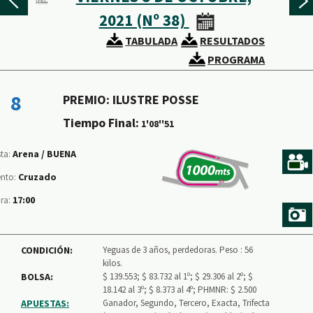
2021 (Nº 38)
TABULADA
RESULTADOS
PROGRAMA
8
PREMIO: ILUSTRE POSSE
Tiempo Final:
1'08''51
Arena /
BUENA
sta:
Cruzado
ento:
17:00
ra:
CONDICIÓN:
Yeguas de 3 años, perdedoras. Peso : 56
kilos.
BOLSA:
$ 139.553; $ 83.732 al 1º; $ 29.306 al 2º; $
18.142 al 3º; $ 8.373 al 4º; PHMNR: $ 2.500
APUESTAS:
Ganador, Segundo, Tercero, Exacta, Trifecta