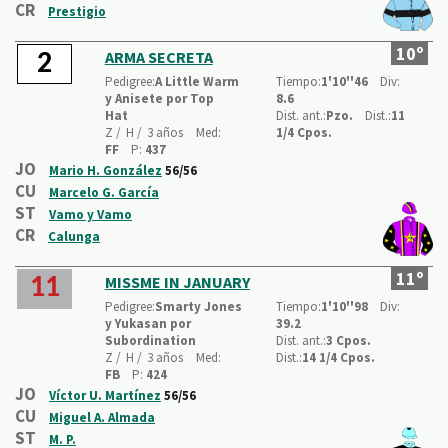
CR
Prestigio
10º
ARMA SECRETA
2
Pedigree:
A Little Warm
Tiempo:
1'10''46
Div:
y Anisete por Top
8.6
Hat
Dist. ant.:
Pzo.
Dist.:
11
Z /
H /
3 años
Med:
1/4 Cpos.
FF
P:
437
JO
Mario H. González
56/56
CU
Marcelo G. García
ST
Vamo y Vamo
CR
Calunga
11º
MISSME IN JANUARY
11
Pedigree:
Smarty Jones
Tiempo:
1'10''98
Div:
y Yukasan por
39.2
Subordination
Dist. ant.:
3 Cpos.
Z /
H /
3 años
Med:
Dist.:
14 1/4 Cpos.
FB
P:
424
JO
Víctor U. Martínez
56/56
CU
Miguel A. Almada
ST
M. P.