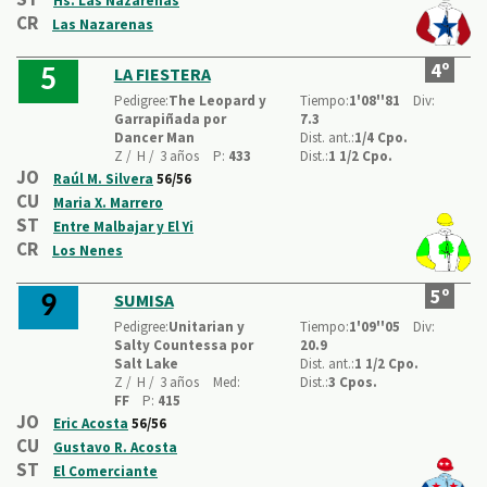
Hs. Las Nazarenas
CR
Las Nazarenas
4º
LA FIESTERA
5
Pedigree:
The Leopard y
Tiempo:
1'08''81
Div:
Garrapiñada por
7.3
Dancer Man
Dist. ant.:
1/4 Cpo.
Z /
H /
3 años
P:
433
Dist.:
1 1/2 Cpo.
JO
Raúl M. Silvera
56/56
CU
Maria X. Marrero
ST
Entre Malbajar y El Yi
CR
Los Nenes
5º
SUMISA
9
Pedigree:
Unitarian y
Tiempo:
1'09''05
Div:
Salty Countessa por
20.9
Salt Lake
Dist. ant.:
1 1/2 Cpo.
Z /
H /
3 años
Med:
Dist.:
3 Cpos.
FF
P:
415
JO
Eric Acosta
56/56
CU
Gustavo R. Acosta
ST
El Comerciante