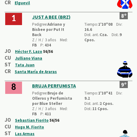
CR
Elguevil
8º
JUST A BEE (BRZ)
1
Pedigree:
Adriano y
Tiempo:
1'10''08
Div:
Bisbee por Put It
16.6
Back
Dist. ant.:
Cza.
Dist.:
9
Z /
H /
3 años
Med:
Cpos.
FB
P:
434
JO
Héctor F. Lazo
56/56
CU
Julliano Viana
ST
Tata Juan
CR
Santa María de Araras
9º
BRUJA PERFUMISTA
8
Pedigree:
Brujo de
Tiempo:
1'10''41
Div:
Olleros y Perfumista
9.2
por Blue Steller
Dist. ant.:
2 Cpos.
Z /
H /
3 años
Med:
Dist.:
11 Cpos.
FB
P:
411
JO
Sebastian Fiorito
56/56
CU
Hugo M. Fiorito
ST
Las Armas