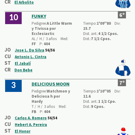
CR
El Arbolito
6º
FUNKY
10
Pedigree:
A Little Warm
Tiempo:
1'09''80
Div:
y Tivissa por
15.7
Ecclesiastic
Dist. ant.:
4 1/2 Cpos.
AL /
H /
3 años
Med:
Dist.:
7 1/2 Cpos.
FF
P:
404
JO
Jose L. Da Silva
56/56
CU
Antonio L. Cintra
ST
El Jabalí
CR
Don Bebe
7º
DELICIOUS MOON
3
Pedigree:
Watchmon y
Tiempo:
1'10''05
Div:
Deliciosa h por
12.6
Hardy
Dist. ant.:
1 1/2 Cpo.
T /
H /
3 años
Med:
Dist.:
9 Cpos.
FB
P:
404
JO
Carlos A. Romero
56/54
CU
Hebert A. Pereira
ST
El Honor