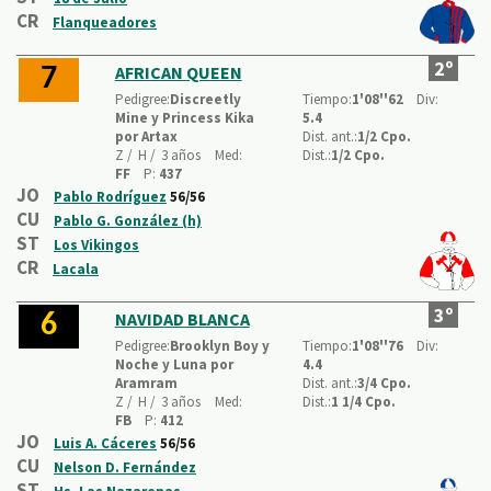
CR
Flanqueadores
2º
AFRICAN QUEEN
7
Pedigree:
Discreetly
Tiempo:
1'08''62
Div:
Mine y Princess Kika
5.4
por Artax
Dist. ant.:
1/2 Cpo.
Z /
H /
3 años
Med:
Dist.:
1/2 Cpo.
FF
P:
437
JO
Pablo Rodríguez
56/56
CU
Pablo G. González (h)
ST
Los Vikingos
CR
Lacala
3º
NAVIDAD BLANCA
6
Pedigree:
Brooklyn Boy y
Tiempo:
1'08''76
Div:
Noche y Luna por
4.4
Aramram
Dist. ant.:
3/4 Cpo.
Z /
H /
3 años
Med:
Dist.:
1 1/4 Cpo.
FB
P:
412
JO
Luis A. Cáceres
56/56
CU
Nelson D. Fernández
ST